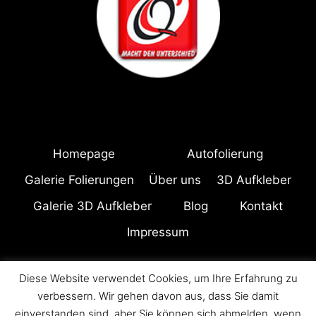
Homepage
Autofolierung
Galerie Folierungen
Über uns
3D Aufkleber
Galerie 3D Aufkleber
Blog
Kontakt
Impressum
Diese Website verwendet Cookies, um Ihre Erfahrung zu
© 2026 Quality Concept Alle Rechte vorbehalten
verbessern. Wir gehen davon aus, dass Sie damit
einverstanden sind, aber Sie können sich abmelden, wenn