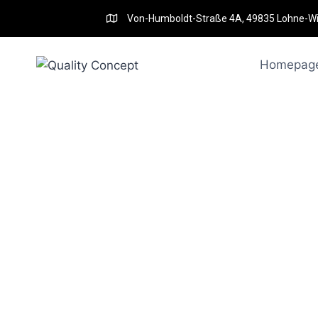
Von-Humboldt-Straße 4A, 49835 Lohne-W
Homepag