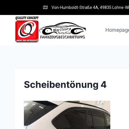
Von-Humboldt-Straße 4A, 49835 Lohne-W
Homepag
Scheibentönung 4