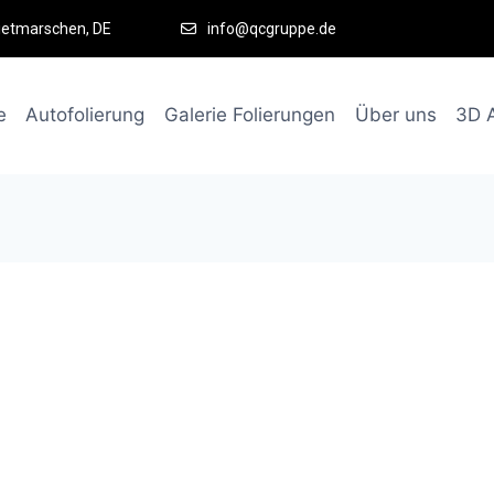
ietmarschen, DE
info@qcgruppe.de
e
Autofolierung
Galerie Folierungen
Über uns
3D 