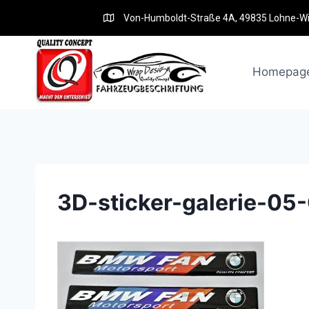
Von-Humboldt-Straße 4A, 49835 Lohne-W
Homepag
3D-sticker-galerie-05