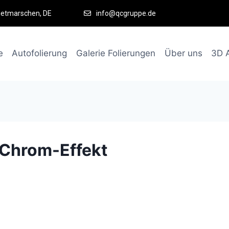
ietmarschen, DE
info@qcgruppe.de
e
Autofolierung
Galerie Folierungen
Über uns
3D 
-Chrom-Effekt